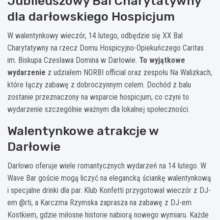
Jubileuszowy Bal Charytatywny
dla darłowskiego Hospicjum
W walentynkowy wieczór, 14 lutego, odbędzie się XX Bal
Charytatywny na rzecz Domu Hospicyjno-Opiekuńczego Caritas
im. Biskupa Czesława Domina w Darłowie.
To wyjątkowe
wydarzenie
z udziałem NORBI official oraz zespołu Na Walizkach,
które łączy zabawę z dobroczynnym celem. Dochód z balu
zostanie przeznaczony na wsparcie hospicjum, co czyni to
wydarzenie szczególnie ważnym dla lokalnej społeczności.
Walentynkowe atrakcje w
Darłowie
Darłowo oferuje wiele romantycznych wydarzeń na 14 lutego. W
Wave Bar goście mogą liczyć na elegancką ściankę walentynkową
i specjalne drinki dla par. Klub Konfetti przygotował wieczór z DJ-
em @rti, a Karczma Rzymska zaprasza na zabawę z DJ-em
Kostkiem, gdzie miłosne historie nabiorą nowego wymiaru. Każde