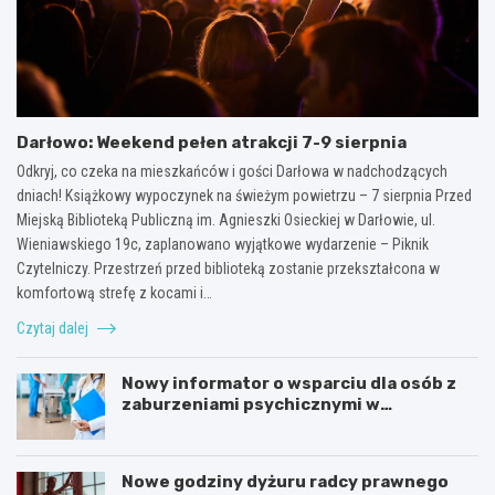
Darłowo: Weekend pełen atrakcji 7-9 sierpnia
Odkryj, co czeka na mieszkańców i gości Darłowa w nadchodzących
dniach! Książkowy wypoczynek na świeżym powietrzu – 7 sierpnia Przed
Miejską Biblioteką Publiczną im. Agnieszki Osieckiej w Darłowie, ul.
Wieniawskiego 19c, zaplanowano wyjątkowe wydarzenie – Piknik
Czytelniczy. Przestrzeń przed biblioteką zostanie przekształcona w
komfortową strefę z kocami i…
Czytaj dalej
Nowy informator o wsparciu dla osób z
zaburzeniami psychicznymi w
Zachodniopomorskiem na 2026 rok
Nowe godziny dyżuru radcy prawnego