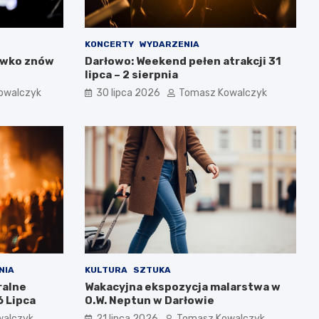
KONCERTY
WYDARZENIA
ówko znów
Darłowo: Weekend pełen atrakcji 31
lipca – 2 sierpnia
owalczyk
30 lipca 2026
Tomasz Kowalczyk
NIA
KULTURA
SZTUKA
ralne
Wakacyjna ekspozycja malarstwa w
 Lipca
O.W. Neptun w Darłowie
walczyk
21 lipca 2026
Tomasz Kowalczyk