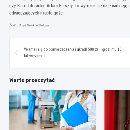
czy Biuro Literackie Artura Burszty. To wyróżnienie daje nadzie
odwiedzających miasto gości.
Źródło: Urząd Miejski w Darłowie
Nawigacja
Włamał się do pomieszczenia i ukradł 500 zł – grozi mu 10
wpisu
lat więzienia
Warto przeczytać