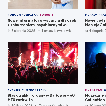
POMOC SPOŁECZNA
ZDROWIE
PORADY PRA
Nowy informator o wsparciu dla osób
Nowe godzi
z zaburzeniami psychicznymi w
Macieja Ja
Zachodniopomorskiem na 2026 rok
5 sierpnia 2026
Tomasz Kowalczyk
4 sierpnia
KONCERTY
WYDARZENIA
ROZRYWKA
W
Blask trąbki i organy w Darłowie – 60.
Muzyczne i 
MFO rozkwita
Collection 
30 lipca 2026
Tomasz Kowalczyk
29 lipca 2