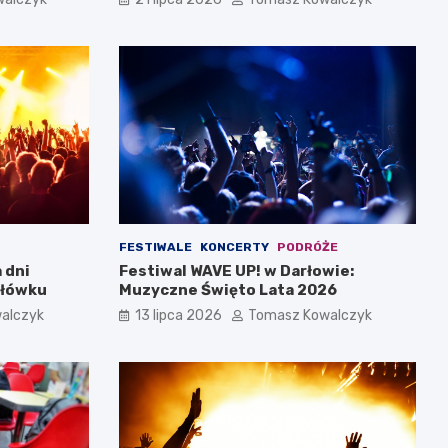
FESTIWALE
KONCERTY
PODRÓŻE
 dni
Festiwal WAVE UP! w Darłowie:
rłówku
Muzyczne Święto Lata 2026
alczyk
13 lipca 2026
Tomasz Kowalczyk