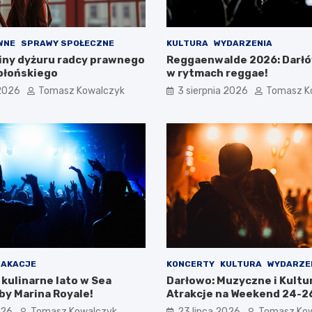
WNE
SPRAWY SPOŁECZNE
KULTURA
WYDARZENIA
ny dyżuru radcy prawnego
Reggaenwalde 2026: Darł
błońskiego
w rytmach reggae!
 2026
Tomasz Kowalczyk
3 sierpnia 2026
Tomasz K
AKACJE
KONCERTY
KULTURA
WYDARZE
kulinarne lato w Sea
Darłowo: Muzyczne i Kultu
by Marina Royale!
Atrakcje na Weekend 24-26
026
Tomasz Kowalczyk
23 lipca 2026
Tomasz Ko