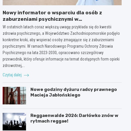
Nowy informator o wsparciu dla osób z
zaburzeniami psychicznymi w
Zachodniopomorskiem na 2026 rok
W ostatnich latach coraz większą uwagę przykłada się do kwestii
zdrowia psychicznego, a Województwo Zachodniopomorskie podjęło
konkretne kroki, aby wspierać osoby zmagające się z zaburzeniami
psychicznymi. W ramach Narodowego Programu Ochrony Zdrowia
Psychicznego na lata 2023-2030, opracowano szczegółowy
przewodnik, który oferuje informacje na temat dostępnych form opieki
zdrowotnej,…
Czytaj dalej
Nowe godziny dyżuru radcy prawnego
Macieja Jabłońskiego
Reggaenwalde 2026: Darłówko znów w
rytmach reggae!