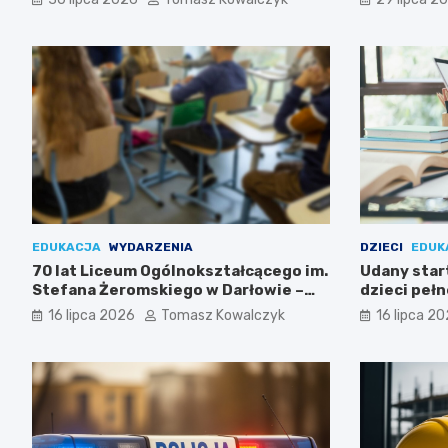
EDUKACJA
WYDARZENIA
DZIECI
EDUK
70 lat Liceum Ogólnokształcącego im.
Udany start
Stefana Żeromskiego w Darłowie –
dzieci peł
Świętuj z nami!
16 lipca 2026
Tomasz Kowalczyk
16 lipca 2