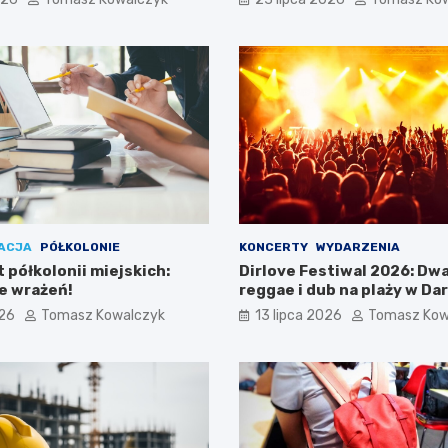
ACJA
PÓŁKOLONIE
KONCERTY
WYDARZENIA
 półkolonii miejskich:
Dirlove Festiwal 2026: Dwa
ne wrażeń!
reggae i dub na plaży w Da
026
Tomasz Kowalczyk
13 lipca 2026
Tomasz Kow