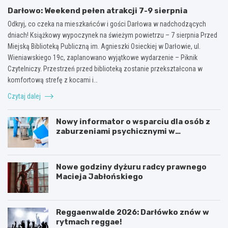
Darłowo: Weekend pełen atrakcji 7-9 sierpnia
Odkryj, co czeka na mieszkańców i gości Darłowa w nadchodzących
dniach! Książkowy wypoczynek na świeżym powietrzu – 7 sierpnia Przed
Miejską Biblioteką Publiczną im. Agnieszki Osieckiej w Darłowie, ul.
Wieniawskiego 19c, zaplanowano wyjątkowe wydarzenie – Piknik
Czytelniczy. Przestrzeń przed biblioteką zostanie przekształcona w
komfortową strefę z kocami i…
Czytaj dalej
Nowy informator o wsparciu dla osób z
zaburzeniami psychicznymi w
Zachodniopomorskiem na 2026 rok
Nowe godziny dyżuru radcy prawnego
Macieja Jabłońskiego
Reggaenwalde 2026: Darłówko znów w
rytmach reggae!