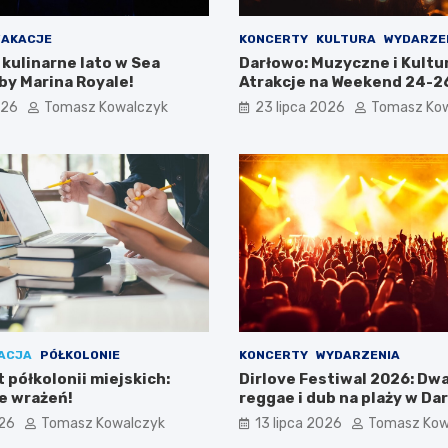
AKACJE
KONCERTY
KULTURA
WYDARZE
kulinarne lato w Sea
Darłowo: Muzyczne i Kultu
by Marina Royale!
Atrakcje na Weekend 24-26
026
Tomasz Kowalczyk
23 lipca 2026
Tomasz Ko
ACJA
PÓŁKOLONIE
KONCERTY
WYDARZENIA
 półkolonii miejskich:
Dirlove Festiwal 2026: Dwa
ne wrażeń!
reggae i dub na plaży w Da
026
Tomasz Kowalczyk
13 lipca 2026
Tomasz Kow