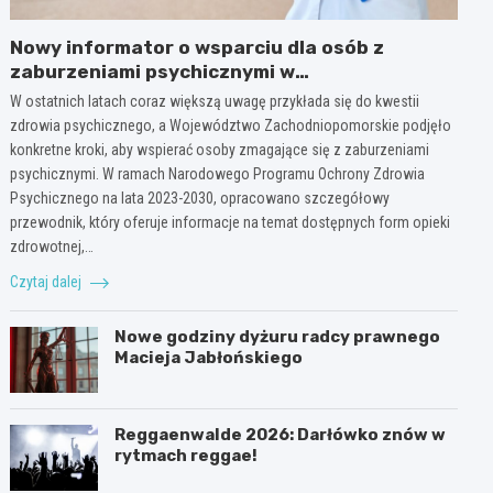
Nowy informator o wsparciu dla osób z
zaburzeniami psychicznymi w
Zachodniopomorskiem na 2026 rok
W ostatnich latach coraz większą uwagę przykłada się do kwestii
zdrowia psychicznego, a Województwo Zachodniopomorskie podjęło
konkretne kroki, aby wspierać osoby zmagające się z zaburzeniami
psychicznymi. W ramach Narodowego Programu Ochrony Zdrowia
Psychicznego na lata 2023-2030, opracowano szczegółowy
przewodnik, który oferuje informacje na temat dostępnych form opieki
zdrowotnej,…
Czytaj dalej
Nowe godziny dyżuru radcy prawnego
Macieja Jabłońskiego
Reggaenwalde 2026: Darłówko znów w
rytmach reggae!