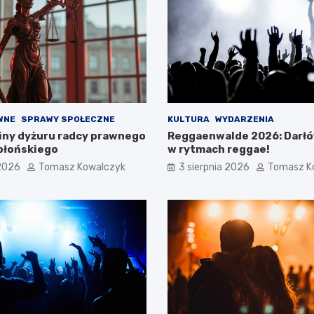
WNE
SPRAWY SPOŁECZNE
KULTURA
WYDARZENIA
ny dyżuru radcy prawnego
Reggaenwalde 2026: Darł
błońskiego
w rytmach reggae!
 2026
Tomasz Kowalczyk
3 sierpnia 2026
Tomasz K