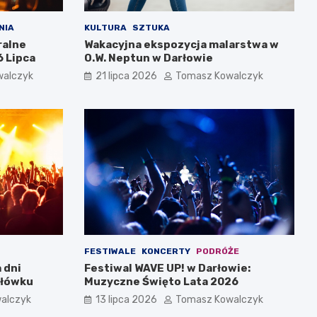
NIA
KULTURA
SZTUKA
ralne
Wakacyjna ekspozycja malarstwa w
 Lipca
O.W. Neptun w Darłowie
walczyk
21 lipca 2026
Tomasz Kowalczyk
FESTIWALE
KONCERTY
PODRÓŻE
 dni
Festiwal WAVE UP! w Darłowie:
rłówku
Muzyczne Święto Lata 2026
alczyk
13 lipca 2026
Tomasz Kowalczyk