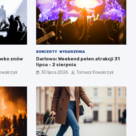
KONCERTY
WYDARZENIA
ówko znów
Darłowo: Weekend pełen atrakcji 31
lipca – 2 sierpnia
owalczyk
30 lipca 2026
Tomasz Kowalczyk