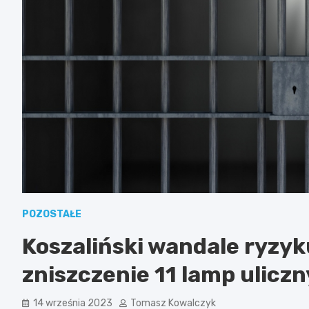
POZOSTAŁE
Koszaliński wandale ryzyku
zniszczenie 11 lamp ulicz
14 września 2023
Tomasz Kowalczyk