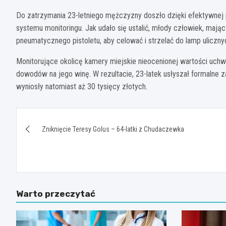
Do zatrzymania 23-letniego mężczyzny doszło dzięki efektywnej pr
systemu monitoringu. Jak udało się ustalić, młody człowiek, mają
pneumatycznego pistoletu, aby celować i strzelać do lamp uliczny
Monitorujące okolicę kamery miejskie nieocenionej wartości uchw
dowodów na jego winę. W rezultacie, 23-latek usłyszał formalne 
wyniosły natomiast aż 30 tysięcy złotych.
Nawigacja
Zniknięcie Teresy Golus – 64-latki z Chudaczewka
wpisu
Warto przeczytać