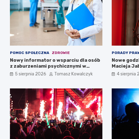
POMOC SPOŁECZNA
ZDROWIE
PORADY PRA
Nowy informator o wsparciu dla osób
Nowe godzi
z zaburzeniami psychicznymi w
Macieja Ja
Zachodniopomorskiem na 2026 rok
5 sierpnia 2026
Tomasz Kowalczyk
4 sierpnia