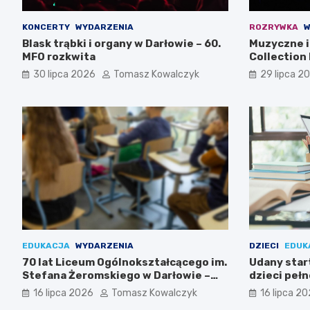
KONCERTY
WYDARZENIA
ROZRYWKA
W
Blask trąbki i organy w Darłowie – 60.
Muzyczne i 
MFO rozkwita
Collection 
30 lipca 2026
Tomasz Kowalczyk
29 lipca 2
EDUKACJA
WYDARZENIA
DZIECI
EDUK
70 lat Liceum Ogólnokształcącego im.
Udany start
Stefana Żeromskiego w Darłowie –
dzieci peł
Świętuj z nami!
16 lipca 2026
Tomasz Kowalczyk
16 lipca 2