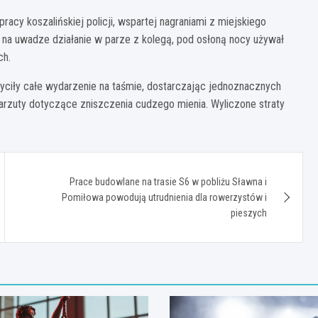
acy koszalińskiej policji, wspartej nagraniami z miejskiego
c na uwadze działanie w parze z kolegą, pod osłoną nocy używał
ch.
yciły całe wydarzenie na taśmie, dostarczając jednoznacznych
zarzuty dotyczące zniszczenia cudzego mienia. Wyliczone straty
Prace budowlane na trasie S6 w pobliżu Sławna i
Pomiłowa powodują utrudnienia dla rowerzystów i
pieszych