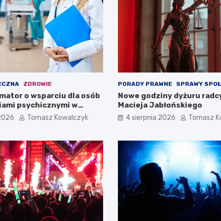
ECZNA
ZDROWIE
PORADY PRAWNE
SPRAWY SPO
mator o wsparciu dla osób
Nowe godziny dyżuru radc
iami psychicznymi w
Macieja Jabłońskiego
pomorskiem na 2026 rok
 2026
Tomasz Kowalczyk
4 sierpnia 2026
Tomasz K