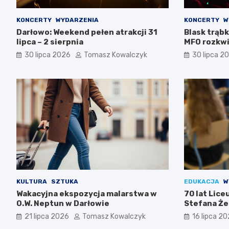
KONCERTY
WYDARZENIA
KONCERTY
W
Darłowo: Weekend pełen atrakcji 31
Blask trąbk
lipca – 2 sierpnia
MFO rozkwi
30 lipca 2026
Tomasz Kowalczyk
30 lipca 2
KULTURA
SZTUKA
EDUKACJA
W
Wakacyjna ekspozycja malarstwa w
70 lat Lic
O.W. Neptun w Darłowie
Stefana Że
Świętuj z n
21 lipca 2026
Tomasz Kowalczyk
16 lipca 2