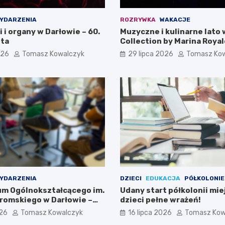
YDARZENIA
ROZRYWKA
WAKACJE
i i organy w Darłowie – 60.
Muzyczne i kulinarne lato 
ta
Collection by Marina Royal
026
Tomasz Kowalczyk
29 lipca 2026
Tomasz Ko
YDARZENIA
DZIECI
EDUKACJA
PÓŁKOLONIE
eum Ogólnokształcącego im.
Udany start półkolonii mie
romskiego w Darłowie –
dzieci pełne wrażeń!
ami!
026
Tomasz Kowalczyk
16 lipca 2026
Tomasz Kow