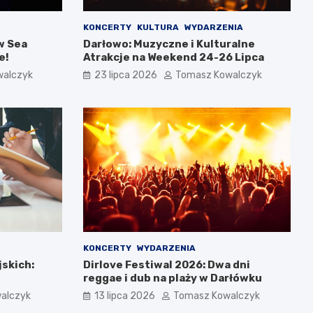
KONCERTY
KULTURA
WYDARZENIA
w Sea
Darłowo: Muzyczne i Kulturalne
e!
Atrakcje na Weekend 24-26 Lipca
walczyk
23 lipca 2026
Tomasz Kowalczyk
KONCERTY
WYDARZENIA
jskich:
Dirlove Festiwal 2026: Dwa dni
reggae i dub na plaży w Darłówku
alczyk
13 lipca 2026
Tomasz Kowalczyk