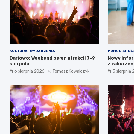
KULTURA
WYDARZENIA
POMOC SPOŁ
Darłowo: Weekend pełen atrakcji 7-9
Nowy infor
sierpnia
z zaburzen
Zachodnio
6 sierpnia 2026
Tomasz Kowalczyk
5 sierpnia