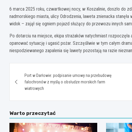
6 marca 2025 roku, czwartkowej nocy, w Koszalinie, doszło do zd
nadmorskiego miasta, ulicy Odrodzenia, laweta znienacka stanęła 
widok – zajął się ogniem pojazd służący do przewozu innych sa
Po dotarciu na miejsce, ekipa strażaków natychmiast rozpoczęła 
opanować sytuację i ugasić pożar. Szczęśliwie w tym całym dra
niespodziewanego zapalenia się lawety pozostają na razie nieznan
Nawigacja
Port w Darłowie: podpisanie umowy na przebudowę
wpisu
falochronów z myślą o obsłudze morskich farm
wiatrowych
Warto przeczytać