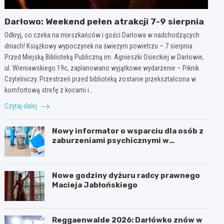
Darłowo: Weekend pełen atrakcji 7-9 sierpnia
Odkryj, co czeka na mieszkańców i gości Darłowa w nadchodzących
dniach! Książkowy wypoczynek na świeżym powietrzu – 7 sierpnia
Przed Miejską Biblioteką Publiczną im. Agnieszki Osieckiej w Darłowie,
ul. Wieniawskiego 19c, zaplanowano wyjątkowe wydarzenie – Piknik
Czytelniczy. Przestrzeń przed biblioteką zostanie przekształcona w
komfortową strefę z kocami i…
Czytaj dalej
Nowy informator o wsparciu dla osób z
zaburzeniami psychicznymi w
Zachodniopomorskiem na 2026 rok
Nowe godziny dyżuru radcy prawnego
Macieja Jabłońskiego
Reggaenwalde 2026: Darłówko znów w