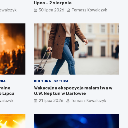
lipca – 2 sierpnia
owalczyk
30 lipca 2026
Tomasz Kowalczyk
NIA
KULTURA
SZTUKA
ralne
Wakacyjna ekspozycja malarstwa w
 Lipca
O.W. Neptun w Darłowie
walczyk
21 lipca 2026
Tomasz Kowalczyk