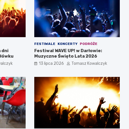
FESTIWALE
KONCERTY
PODRÓŻE
 dni
Festiwal WAVE UP! w Darłowie:
rłówku
Muzyczne Święto Lata 2026
alczyk
13 lipca 2026
Tomasz Kowalczyk