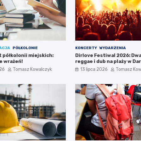
ACJA
PÓŁKOLONIE
KONCERTY
WYDARZENIA
 półkolonii miejskich:
Dirlove Festiwal 2026: Dwa
ne wrażeń!
reggae i dub na plaży w Da
026
Tomasz Kowalczyk
13 lipca 2026
Tomasz Kow