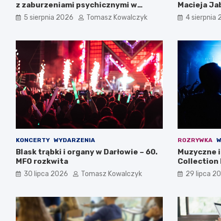
z zaburzeniami psychicznymi w
Macieja Ja
Zachodniopomorskiem na 2026 rok
5 sierpnia 2026
Tomasz Kowalczyk
4 sierpnia
KONCERTY
WYDARZENIA
ROZRYWKA
W
Blask trąbki i organy w Darłowie – 60.
Muzyczne i 
MFO rozkwita
Collection 
30 lipca 2026
Tomasz Kowalczyk
29 lipca 2