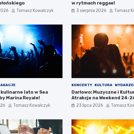
błońskiego
w rytmach reggae!
 2026
Tomasz Kowalczyk
3 sierpnia 2026
Tomasz K
AKACJE
KONCERTY
KULTURA
WYDARZE
kulinarne lato w Sea
Darłowo: Muzyczne i Kultu
by Marina Royale!
Atrakcje na Weekend 24-26
026
Tomasz Kowalczyk
23 lipca 2026
Tomasz Ko