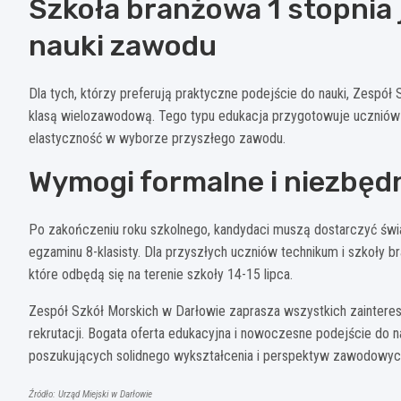
Szkoła branżowa 1 stopnia 
nauki zawodu
Dla tych, którzy preferują praktyczne podejście do nauki, Zespół
klasą wielozawodową. Tego typu edukacja przygotowuje uczniów d
elastyczność w wyborze przyszłego zawodu.
Wymogi formalne i niezbę
Po zakończeniu roku szkolnego, kandydaci muszą dostarczyć św
egzaminu 8-klasisty. Dla przyszłych uczniów technikum i szkoły b
które odbędą się na terenie szkoły 14-15 lipca.
Zespół Szkół Morskich w Darłowie zaprasza wszystkich zainteres
rekrutacji. Bogata oferta edukacyjna i nowoczesne podejście do 
poszukujących solidnego wykształcenia i perspektyw zawodowyc
Źródło: Urząd Miejski w Darłowie