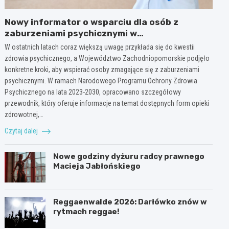
Nowy informator o wsparciu dla osób z
zaburzeniami psychicznymi w
Zachodniopomorskiem na 2026 rok
W ostatnich latach coraz większą uwagę przykłada się do kwestii
zdrowia psychicznego, a Województwo Zachodniopomorskie podjęło
konkretne kroki, aby wspierać osoby zmagające się z zaburzeniami
psychicznymi. W ramach Narodowego Programu Ochrony Zdrowia
Psychicznego na lata 2023-2030, opracowano szczegółowy
przewodnik, który oferuje informacje na temat dostępnych form opieki
zdrowotnej,…
Czytaj dalej
Nowe godziny dyżuru radcy prawnego
Macieja Jabłońskiego
Reggaenwalde 2026: Darłówko znów w
rytmach reggae!