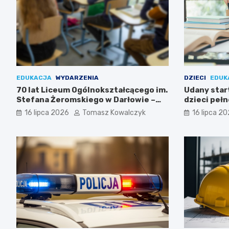
EDUKACJA
WYDARZENIA
DZIECI
EDUK
70 lat Liceum Ogólnokształcącego im.
Udany start
Stefana Żeromskiego w Darłowie –
dzieci peł
Świętuj z nami!
16 lipca 2026
Tomasz Kowalczyk
16 lipca 2