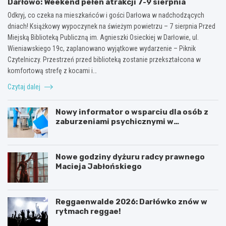
Darłowo: Weekend pełen atrakcji 7-9 sierpnia
Odkryj, co czeka na mieszkańców i gości Darłowa w nadchodzących
dniach! Książkowy wypoczynek na świeżym powietrzu – 7 sierpnia Przed
Miejską Biblioteką Publiczną im. Agnieszki Osieckiej w Darłowie, ul.
Wieniawskiego 19c, zaplanowano wyjątkowe wydarzenie – Piknik
Czytelniczy. Przestrzeń przed biblioteką zostanie przekształcona w
komfortową strefę z kocami i…
Czytaj dalej
Nowy informator o wsparciu dla osób z
zaburzeniami psychicznymi w
Zachodniopomorskiem na 2026 rok
Nowe godziny dyżuru radcy prawnego
Macieja Jabłońskiego
Reggaenwalde 2026: Darłówko znów w
rytmach reggae!