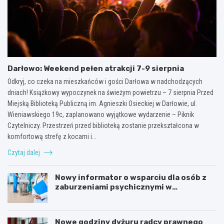
Darłowo: Weekend pełen atrakcji 7-9 sierpnia
Odkryj, co czeka na mieszkańców i gości Darłowa w nadchodzących
dniach! Książkowy wypoczynek na świeżym powietrzu – 7 sierpnia Przed
Miejską Biblioteką Publiczną im. Agnieszki Osieckiej w Darłowie, ul.
Wieniawskiego 19c, zaplanowano wyjątkowe wydarzenie – Piknik
Czytelniczy. Przestrzeń przed biblioteką zostanie przekształcona w
komfortową strefę z kocami i…
Czytaj dalej
Nowy informator o wsparciu dla osób z
zaburzeniami psychicznymi w
Zachodniopomorskiem na 2026 rok
Nowe godziny dyżuru radcy prawnego