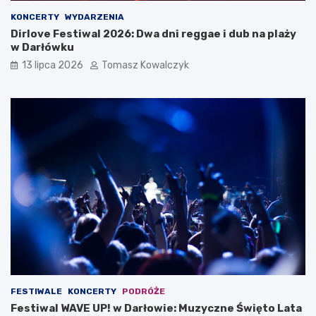
KONCERTY
WYDARZENIA
Dirlove Festiwal 2026: Dwa dni reggae i dub na plaży
w Darłówku
13 lipca 2026
Tomasz Kowalczyk
FESTIWALE
KONCERTY
PODRÓŻE
Festiwal WAVE UP! w Darłowie: Muzyczne Święto Lata