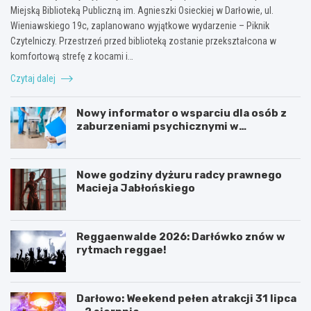
Miejską Biblioteką Publiczną im. Agnieszki Osieckiej w Darłowie, ul.
Wieniawskiego 19c, zaplanowano wyjątkowe wydarzenie – Piknik
Czytelniczy. Przestrzeń przed biblioteką zostanie przekształcona w
komfortową strefę z kocami i…
Czytaj dalej
Nowy informator o wsparciu dla osób z
zaburzeniami psychicznymi w
Zachodniopomorskiem na 2026 rok
Nowe godziny dyżuru radcy prawnego
Macieja Jabłońskiego
Reggaenwalde 2026: Darłówko znów w
rytmach reggae!
Darłowo: Weekend pełen atrakcji 31 lipca