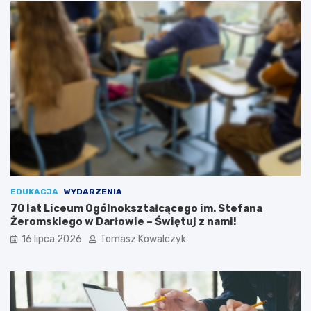
EDUKACJA
WYDARZENIA
70 lat Liceum Ogólnokształcącego im. Stefana
Żeromskiego w Darłowie – Świętuj z nami!
16 lipca 2026
Tomasz Kowalczyk