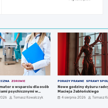
ECZNA
ZDROWIE
PORADY PRAWNE
SPRAWY SPO
mator o wsparciu dla osób
Nowe godziny dyżuru radc
iami psychicznymi w
Macieja Jabłońskiego
pomorskiem na 2026 rok
 2026
Tomasz Kowalczyk
4 sierpnia 2026
Tomasz K