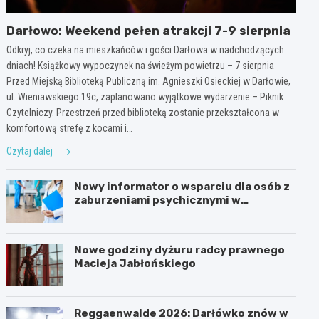
Darłowo: Weekend pełen atrakcji 7-9 sierpnia
Odkryj, co czeka na mieszkańców i gości Darłowa w nadchodzących
dniach! Książkowy wypoczynek na świeżym powietrzu – 7 sierpnia
Przed Miejską Biblioteką Publiczną im. Agnieszki Osieckiej w Darłowie,
ul. Wieniawskiego 19c, zaplanowano wyjątkowe wydarzenie – Piknik
Czytelniczy. Przestrzeń przed biblioteką zostanie przekształcona w
komfortową strefę z kocami i…
Czytaj dalej
Nowy informator o wsparciu dla osób z
zaburzeniami psychicznymi w
Zachodniopomorskiem na 2026 rok
Nowe godziny dyżuru radcy prawnego
Macieja Jabłońskiego
Reggaenwalde 2026: Darłówko znów w