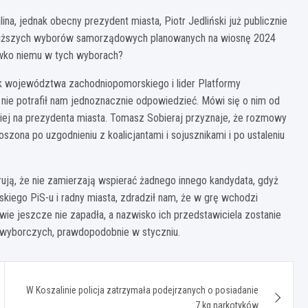
a, jednak obecny prezydent miasta, Piotr Jedliński już publicznie
bliższych wyborów samorządowych planowanych na wiosnę 2024
iwko niemu w tych wyborach?
ek województwa zachodniopomorskiego i lider Platformy
 nie potrafił nam jednoznacznie odpowiedzieć. Mówi się o nim od
skiej na prezydenta miasta. Tomasz Sobieraj przyznaje, że rozmowy
oszona po uzgodnieniu z koalicjantami i sojusznikami i po ustaleniu
rują, że nie zamierzają wspierać żadnego innego kandydata, gdyż
ńskiego PiS-u i radny miasta, zdradził nam, że w grę wchodzi
awie jeszcze nie zapadła, a nazwisko ich przedstawiciela zostanie
 wyborczych, prawdopodobnie w styczniu.
W Koszalinie policja zatrzymała podejrzanych o posiadanie
7 kg narkotyków