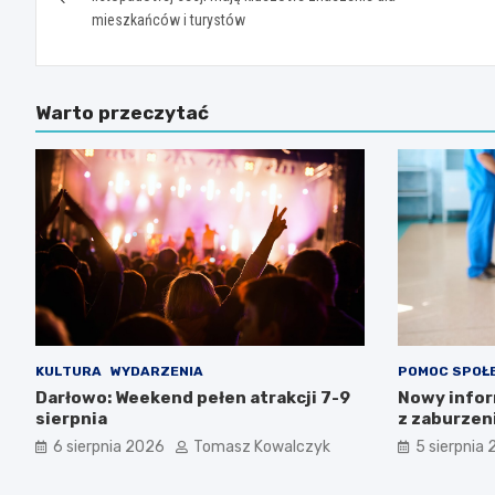
mieszkańców i turystów
Warto przeczytać
KULTURA
WYDARZENIA
POMOC SPOŁ
Darłowo: Weekend pełen atrakcji 7-9
Nowy infor
sierpnia
z zaburzen
Zachodnio
6 sierpnia 2026
Tomasz Kowalczyk
5 sierpnia