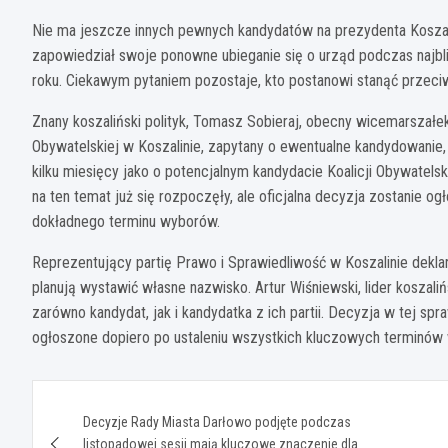
Nie ma jeszcze innych pewnych kandydatów na prezydenta Koszalin
zapowiedział swoje ponowne ubieganie się o urząd podczas naj
roku. Ciekawym pytaniem pozostaje, kto postanowi stanąć przec
Znany koszaliński polityk, Tomasz Sobieraj, obecny wicemarszał
Obywatelskiej w Koszalinie, zapytany o ewentualne kandydowanie,
kilku miesięcy jako o potencjalnym kandydacie Koalicji Obywatel
na ten temat już się rozpoczęły, ale oficjalna decyzja zostanie ogł
dokładnego terminu wyborów.
Reprezentujący partię Prawo i Sprawiedliwość w Koszalinie dekla
planują wystawić własne nazwisko. Artur Wiśniewski, lider koszali
zarówno kandydat, jak i kandydatka z ich partii. Decyzja w tej spr
ogłoszone dopiero po ustaleniu wszystkich kluczowych terminów
Nawigacja
Decyzje Rady Miasta Darłowo podjęte podczas
wpisu
listopadowej sesji mają kluczowe znaczenie dla