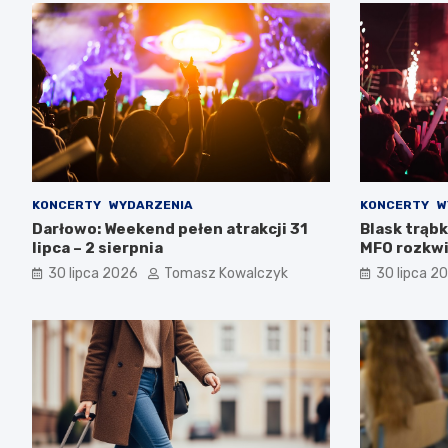
KONCERTY
WYDARZENIA
KONCERTY
W
Darłowo: Weekend pełen atrakcji 31
Blask trąbk
lipca – 2 sierpnia
MFO rozkwi
30 lipca 2026
Tomasz Kowalczyk
30 lipca 2