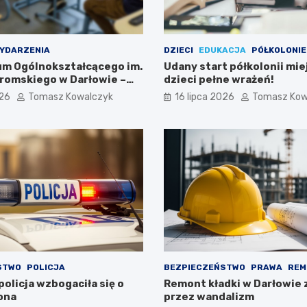
YDARZENIA
DZIECI
EDUKACJA
PÓŁKOLONIE
eum Ogólnokształcącego im.
Udany start półkolonii mie
romskiego w Darłowie –
dzieci pełne wrażeń!
ami!
026
Tomasz Kowalczyk
16 lipca 2026
Tomasz Kow
STWO
POLICJA
BEZPIECZEŃSTWO
PRAWA
REM
olicja wzbogaciła się o
Remont kładki w Darłowie 
ona
przez wandalizm