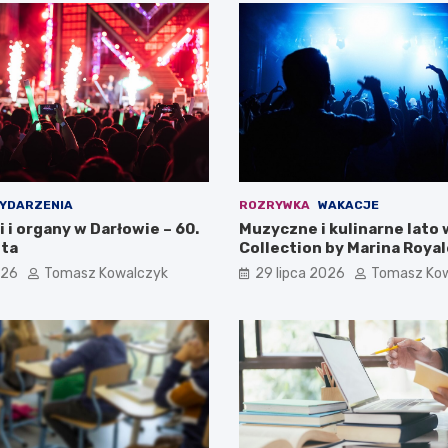
YDARZENIA
ROZRYWKA
WAKACJE
i i organy w Darłowie – 60.
Muzyczne i kulinarne lato 
ta
Collection by Marina Royal
026
Tomasz Kowalczyk
29 lipca 2026
Tomasz Ko