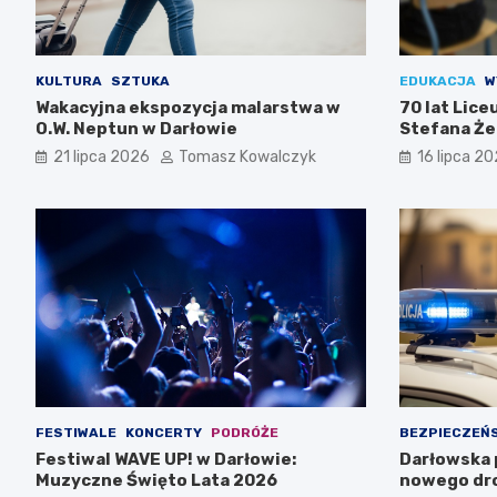
KULTURA
SZTUKA
EDUKACJA
W
Wakacyjna ekspozycja malarstwa w
70 lat Lic
O.W. Neptun w Darłowie
Stefana Że
Świętuj z n
21 lipca 2026
Tomasz Kowalczyk
16 lipca 2
FESTIWALE
KONCERTY
PODRÓŻE
BEZPIECZEŃ
Festiwal WAVE UP! w Darłowie:
Darłowska p
Muzyczne Święto Lata 2026
nowego dr