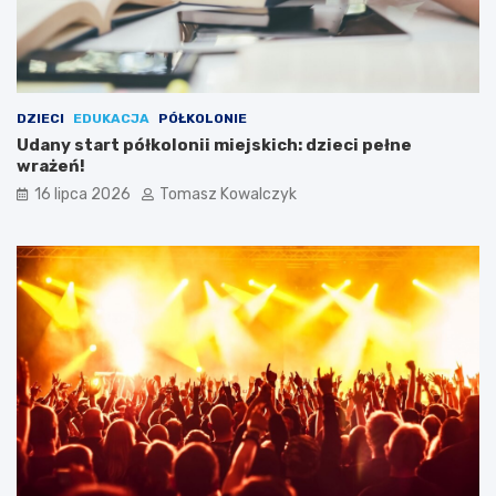
DZIECI
EDUKACJA
PÓŁKOLONIE
Udany start półkolonii miejskich: dzieci pełne
wrażeń!
16 lipca 2026
Tomasz Kowalczyk