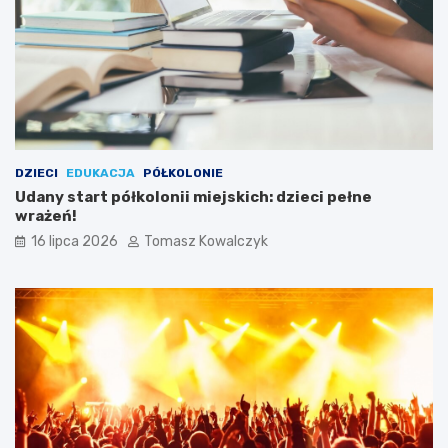
DZIECI
EDUKACJA
PÓŁKOLONIE
Udany start półkolonii miejskich: dzieci pełne
wrażeń!
16 lipca 2026
Tomasz Kowalczyk