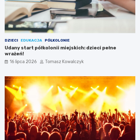
DZIECI
EDUKACJA
PÓŁKOLONIE
Udany start półkolonii miejskich: dzieci pełne
wrażeń!
16 lipca 2026
Tomasz Kowalczyk