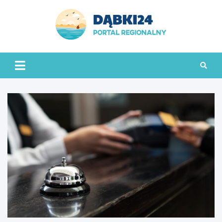
Skip
to
content
dabki24.pl